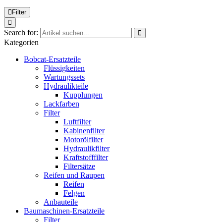
Filter
Search for:
Kategorien
Bobcat-Ersatzteile
Flüssigkeiten
Wartungssets
Hydraulikteile
Kupplungen
Lackfarben
Filter
Luftfilter
Kabinenfilter
Motorölfilter
Hydraulikfilter
Kraftstofffilter
Filtersätze
Reifen und Raupen
Reifen
Felgen
Anbauteile
Baumaschinen-Ersatzteile
Filter