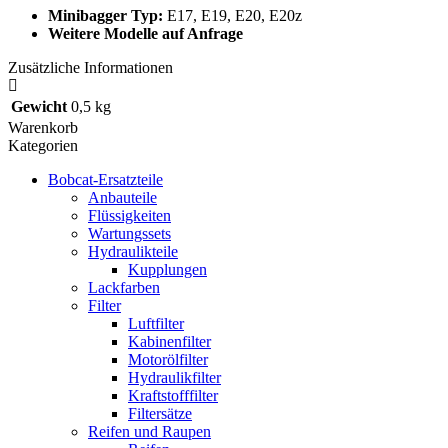
Minibagger Typ:
E17, E19, E20, E20z
Weitere Modelle auf Anfrage
Zusätzliche Informationen
Gewicht
0,5 kg
Warenkorb
Kategorien
Bobcat-Ersatzteile
Anbauteile
Flüssigkeiten
Wartungssets
Hydraulikteile
Kupplungen
Lackfarben
Filter
Luftfilter
Kabinenfilter
Motorölfilter
Hydraulikfilter
Kraftstofffilter
Filtersätze
Reifen und Raupen