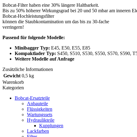
Bobcat-Filter haben eine 30% längere Haltbarkeit.
Bis zu 50% höherer Wirkungsgrad bei 20 und 50 mbar am inneren El
Bobcat-Hochleistungsfilter
können die Staubkontamination um das bis zu 30-fache
verringern!
Passend für folgende Modelle:
Minibagger Typ:
E45, E50, E55, E85
Kompaktlader Typ:
S450, S510, S530, S550, S570, S590, T
Weitere Modelle auf Anfrage
Zusätzliche Informationen
Gewicht
0,5 kg
Warenkorb
Kategorien
Bobcat-Ersatzteile
Anbauteile
Flüssigkeiten
Wartungssets
Hydraulikteile
Kupplungen
Lackfarben
Filter