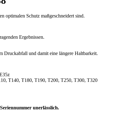
48
einen optimalen Schutz maßgeschneidert sind.
rragenden Ergebnissen.
m Druckabfall und damit eine längere Haltbarkeit.
 E35z
110, T140, T180, T190, T200, T250, T300, T320
 Seriennummer unerlässlich.