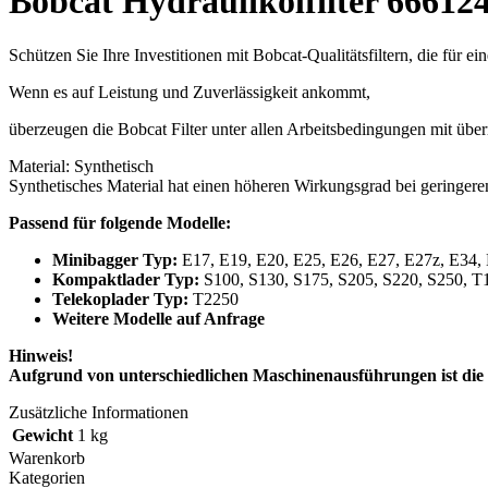
Bobcat Hydraulikölfilter 66612
Schützen Sie Ihre Investitionen mit Bobcat-Qualitätsfiltern, die für 
Wenn es auf Leistung und Zuverlässigkeit ankommt,
überzeugen die Bobcat Filter unter allen Arbeitsbedingungen mit übe
Material: Synthetisch
Synthetisches Material hat einen höheren Wirkungsgrad bei geringere
Passend für folgende Modelle:
Minibagger Typ:
E17, E19, E20, E25, E26, E27, E27z, E34,
Kompaktlader Typ:
S100, S130, S175, S205, S220, S250, T
Telekoplader Typ:
T2250
Weitere Modelle auf Anfrage
Hinweis!
Aufgrund von unterschiedlichen Maschinenausführungen ist die
Zusätzliche Informationen
Gewicht
1 kg
Warenkorb
Kategorien