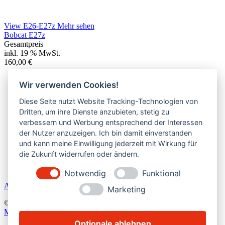
View E26-E27z
Mehr sehen
Bobcat E27z
Gesamtpreis
inkl. 19 % MwSt.
160,00
€
160,00
€
/ Tag
Wir verwenden Cookies!
745,00
€
/ Woche
2.750,00
€
/ Monat
Diese Seite nutzt Website Tracking-Technologien von
Dritten, um ihre Dienste anzubieten, stetig zu
Hersteller:
Bobcat
verbessern und Werbung entsprechend der Interessen
Modell:
E27z
Kurzheck:
Ja
der Nutzer anzuzeigen. Ich bin damit einverstanden
Gewicht:
2705
kg
und kann meine Einwilligung jederzeit mit Wirkung für
Breite:
155
cm
die Zukunft widerrufen oder ändern.
Höhe:
244
cm
Grabtiefe:
2.55/2.85
m
Notwendig
Funktional
Anfragen
Bobcat E27z
Marketing
© 2024
bobkat.de •
Alle Rechte vorbehalten. • Powered by
Like
Media
Optionale ablehnen