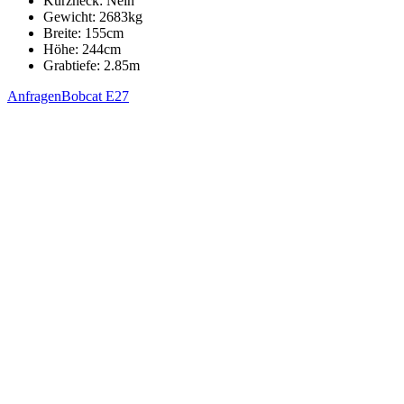
Kurzheck:
Nein
Gewicht:
2683
kg
Breite:
155
cm
Höhe:
244
cm
Grabtiefe:
2.85
m
Anfragen
Bobcat E27