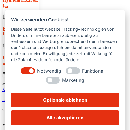
Hyundai HX230L
(...
100 km
Wir verwenden Cookies!
Hyundai
Diese Seite nutzt Website Tracking-Technologien von
HW100A (...
Dritten, um ihre Dienste anzubieten, stetig zu
verbessern und Werbung entsprechend der Interessen
1,115 km
der Nutzer anzuzeigen. Ich bin damit einverstanden
und kann meine Einwilligung jederzeit mit Wirkung für
Bobcat T36120SL
die Zukunft widerrufen oder ändern.
...
Notwendig
Funktional
54,000€
Marketing
© 2024
bobkat.de •
Alle Rechte vorbehalten. • Powered by
Like
Media
Optionale ablehnen
Datenschutzerklärung
•
Widerrufsbelehrung
•
AGB
•
Impressum
Call me back
Alle akzeptieren
Your Name