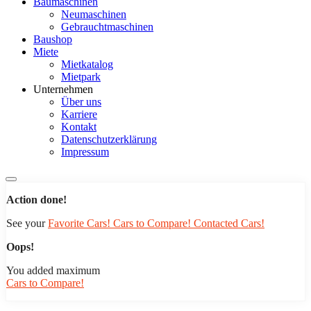
Baumaschinen
Neumaschinen
Gebrauchtmaschinen
Baushop
Miete
Mietkatalog
Mietpark
Unternehmen
Über uns
Karriere
Kontakt
Datenschutzerklärung
Impressum
Action done!
See your
Favorite Cars!
Cars to Compare!
Contacted Cars!
Oops!
You added maximum
Cars to Compare!