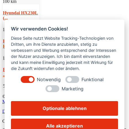
100 km
Hyundai HX230L
(...
Wir verwenden Cookies!
100 km
Diese Seite nutzt Website Tracking-Technologien von
Hyundai
Dritten, um ihre Dienste anzubieten, stetig zu
HW100A (...
verbessern und Werbung entsprechend der Interessen
der Nutzer anzuzeigen. Ich bin damit einverstanden
1,115 km
und kann meine Einwilligung jederzeit mit Wirkung für
die Zukunft widerrufen oder ändern.
Bobcat T36120SL
...
Notwendig
Funktional
54,000€
Marketing
© 2024
bobkat.de •
Alle Rechte vorbehalten. • Powered by
Like
Media
Optionale ablehnen
Datenschutzerklärung
•
Widerrufsbelehrung
•
AGB
•
Impressum
Call me back
Alle akzeptieren