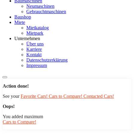
Baumaschinen
Neumaschinen
Gebrauchtmaschinen
Baushop
Miete
Mietkatalog
Mietpark
Unternehmen
Über uns
Karriere
Kontakt
Datenschutzerklärung
Impressum
Action done!
See your
Favorite Cars!
Cars to Compare!
Contacted Cars!
Oops!
You added maximum
Cars to Compare!