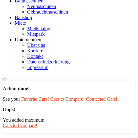
Baumaschinen
Neumaschinen
Gebrauchtmaschinen
Baushop
Miete
Mietkatalog
Mietpark
Unternehmen
Über uns
Karriere
Kontakt
Datenschutzerklärung
Impressum
Action done!
See your
Favorite Cars!
Cars to Compare!
Contacted Cars!
Oops!
You added maximum
Cars to Compare!