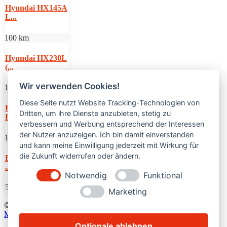
Hyundai HX145A
L...
100 km
Hyundai HX230L
(...
Wir verwenden Cookies!
100 km
Diese Seite nutzt Website Tracking-Technologien von
Hyundai
Dritten, um ihre Dienste anzubieten, stetig zu
HW100A (...
verbessern und Werbung entsprechend der Interessen
der Nutzer anzuzeigen. Ich bin damit einverstanden
1,115 km
und kann meine Einwilligung jederzeit mit Wirkung für
die Zukunft widerrufen oder ändern.
Bobcat T36120SL
...
Notwendig
Funktional
54,000€
Marketing
© 2024
bobkat.de •
Alle Rechte vorbehalten. • Powered by
Like
Media
Optionale ablehnen